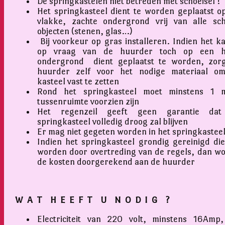
De springkastelen niet betreden met schoeisel !
Het springkasteel dient te worden geplaatst o
vlakke, zachte ondergrond vrij van alle sc
objecten (stenen, glas…)
Bij voorkeur op gras installeren. Indien het ka
op vraag van de huurder toch op een h
ondergrond dient geplaatst te worden, zor
huurder zelf voor het nodige materiaal o
kasteel vast te zetten
Rond het springkasteel moet minstens 1 
tussenruimte voorzien zijn
Het regenzeil geeft geen garantie dat
springkasteel volledig droog zal blijven
Er mag niet gegeten worden in het springkastee
Indien het springkasteel grondig gereinigd die
worden door overtreding van de regels, dan w
de kosten doorgerekend aan de huurder
W A T H E E F T U N O D I G ?
Electriciteit van 220 volt, minstens 16Amp