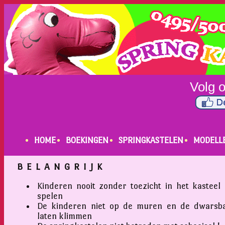
HOME
BOEKINGEN
SPRINGKASTELEN
MODELL
B E L A N G R I J K
Kinderen nooit zonder toezicht in het kasteel 
spelen
De kinderen niet op de muren en de dwarsb
laten klimmen