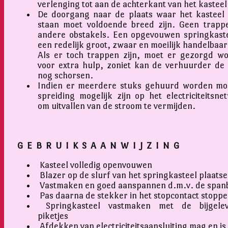
verlenging tot aan de achterkant van het kasteel
De doorgang naar de plaats waar het kasteel
staan moet voldoende breed zijn. Geen trapp
andere obstakels. Een opgevouwen springkaste
een redelijk groot, zwaar en moeilijk handelbaar
Als er toch trappen zijn, moet er gezorgd w
voor extra hulp, zoniet kan de verhuurder de
nog schorsen.
Indien er meerdere stuks gehuurd worden mo
spreiding mogelijk zijn op het electriciteitsne
om uitvallen van de stroom te vermijden.
G E B R U I K S A A N W I J Z I N G
Kasteel volledig openvouwen
Blazer op de slurf van het springkasteel plaats
Vastmaken en goed aanspannen d.m.v. de spa
Pas daarna de stekker in het stopcontact stopp
Springkasteel vastmaken met de bijgelev
piketjes
Afdekken van electriciteitsaansluiting mag en is 