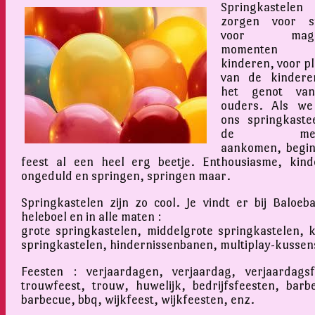
Springkastelen
zorgen voor sf
voor magis
momenten v
kinderen, voor pl
van de kindere
het genot va
ouders. Als we
ons springkastee
de mens
aankomen, begin
feest al een heel erg beetje. Enthousiasme, kinde
ongeduld en springen, springen maar.
Springkastelen zijn zo cool. Je vindt er bij Baloeb
heleboel en in alle maten :
grote springkastelen, middelgrote springkastelen, k
springkastelen, hindernissenbanen, multiplay-kussen
Feesten : verjaardagen, verjaardag, verjaardagsf
trouwfeest, trouw, huwelijk, bedrijfsfeesten, barb
barbecue, bbq, wijkfeest, wijkfeesten, enz.