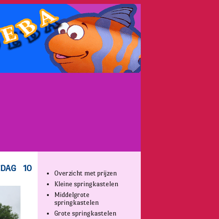
Overzicht met prijzen
Kleine springkastelen
Middelgrote
springkastelen
Grote springkastelen