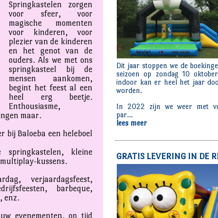
Springkastelen zorgen
voor sfeer, voor
magische momenten
voor kinderen, voor
plezier van de kinderen
en het genot van de
ouders. Als we met ons
springkasteel bij de
mensen aankomen,
begint het feest al een
heel erg beetje.
Enthousiasme,
ringen maar.
 er bij Baloeba een heleboel
e springkastelen, kleine
 multiplay-kussens.
rdag, verjaardagsfeest,
rijfsfeesten, barbeque,
, enz.
l uw evenementen, op tijd