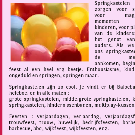
Springkastelen
zorgen voor sf
voor magis
momenten v
kinderen, voor pl
van de kindere
het genot va
ouders. Als we
ons springkastee
de mens
aankomen, begin
feest al een heel erg beetje. Enthousiasme, kinde
ongeduld en springen, springen maar.
Springkastelen zijn zo cool. Je vindt er bij Baloeb
heleboel en in alle maten :
grote springkastelen, middelgrote springkastelen, k
springkastelen, hindernissenbanen, multiplay-kussen
Feesten : verjaardagen, verjaardag, verjaardagsf
trouwfeest, trouw, huwelijk, bedrijfsfeesten, barb
barbecue, bbq, wijkfeest, wijkfeesten, enz.