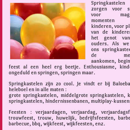
Springkastelen
zorgen voor sf
voor magis
momenten v
kinderen, voor pl
van de kindere
het genot va
ouders. Als we
ons springkastee
de mens
aankomen, begin
feest al een heel erg beetje. Enthousiasme, kinde
ongeduld en springen, springen maar.
Springkastelen zijn zo cool. Je vindt er bij Baloeb
heleboel en in alle maten :
grote springkastelen, middelgrote springkastelen, k
springkastelen, hindernissenbanen, multiplay-kussen
Feesten : verjaardagen, verjaardag, verjaardagsf
trouwfeest, trouw, huwelijk, bedrijfsfeesten, barb
barbecue, bbq, wijkfeest, wijkfeesten, enz.