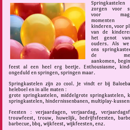
Springkastelen
zorgen voor sf
voor magis
momenten v
kinderen, voor pl
van de kindere
het genot va
ouders. Als we
ons springkastee
de mens
aankomen, begin
feest al een heel erg beetje. Enthousiasme, kinde
ongeduld en springen, springen maar.
Springkastelen zijn zo cool. Je vindt er bij Baloeb
heleboel en in alle maten :
grote springkastelen, middelgrote springkastelen, k
springkastelen, hindernissenbanen, multiplay-kussen
Feesten : verjaardagen, verjaardag, verjaardagsf
trouwfeest, trouw, huwelijk, bedrijfsfeesten, barb
barbecue, bbq, wijkfeest, wijkfeesten, enz.