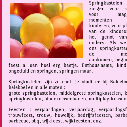
Springkastelen
zorgen voor sf
voor magis
momenten v
kinderen, voor pl
van de kindere
het genot va
ouders. Als we
ons springkastee
de mens
aankomen, begin
feest al een heel erg beetje. Enthousiasme, kinde
ongeduld en springen, springen maar.
Springkastelen zijn zo cool. Je vindt er bij Baloeb
heleboel en in alle maten :
grote springkastelen, middelgrote springkastelen, k
springkastelen, hindernissenbanen, multiplay-kussen
Feesten : verjaardagen, verjaardag, verjaardagsf
trouwfeest, trouw, huwelijk, bedrijfsfeesten, barb
barbecue, bbq, wijkfeest, wijkfeesten, enz.