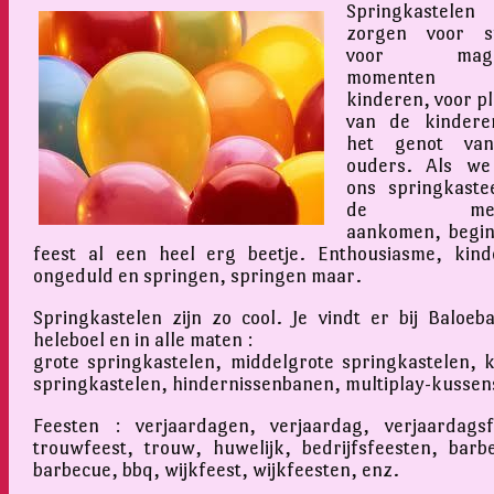
Springkastelen
zorgen voor sf
voor magis
momenten v
kinderen, voor pl
van de kindere
het genot va
ouders. Als we
ons springkastee
de mens
aankomen, begin
feest al een heel erg beetje. Enthousiasme, kinde
ongeduld en springen, springen maar.
Springkastelen zijn zo cool. Je vindt er bij Baloeb
heleboel en in alle maten :
grote springkastelen, middelgrote springkastelen, k
springkastelen, hindernissenbanen, multiplay-kussen
Feesten : verjaardagen, verjaardag, verjaardagsf
trouwfeest, trouw, huwelijk, bedrijfsfeesten, barb
barbecue, bbq, wijkfeest, wijkfeesten, enz.