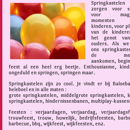
Springkastelen
zorgen voor sf
voor magis
momenten v
kinderen, voor pl
van de kindere
het genot va
ouders. Als we
ons springkastee
de mens
aankomen, begin
feest al een heel erg beetje. Enthousiasme, kinde
ongeduld en springen, springen maar.
Springkastelen zijn zo cool. Je vindt er bij Baloeb
heleboel en in alle maten :
grote springkastelen, middelgrote springkastelen, k
springkastelen, hindernissenbanen, multiplay-kussen
Feesten : verjaardagen, verjaardag, verjaardagsf
trouwfeest, trouw, huwelijk, bedrijfsfeesten, barb
barbecue, bbq, wijkfeest, wijkfeesten, enz.