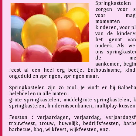
Springkastelen
zorgen voor sf
voor magis
momenten v
kinderen, voor pl
van de kindere
het genot va
ouders. Als we
ons springkastee
de mens
aankomen, begin
feest al een heel erg beetje. Enthousiasme, kinde
ongeduld en springen, springen maar.
Springkastelen zijn zo cool. Je vindt er bij Baloeb
heleboel en in alle maten :
grote springkastelen, middelgrote springkastelen, k
springkastelen, hindernissenbanen, multiplay-kussen
Feesten : verjaardagen, verjaardag, verjaardagsf
trouwfeest, trouw, huwelijk, bedrijfsfeesten, barb
barbecue, bbq, wijkfeest, wijkfeesten, enz.