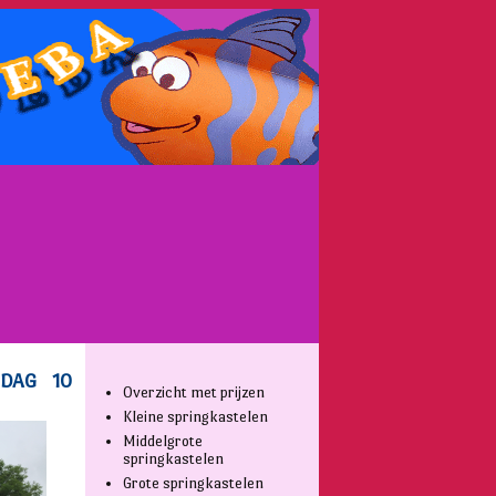
Overzicht met prijzen
Kleine springkastelen
Middelgrote
springkastelen
Grote springkastelen