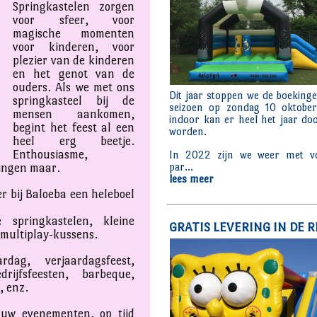
Springkastelen zorgen
voor sfeer, voor
magische momenten
voor kinderen, voor
plezier van de kinderen
en het genot van de
ouders. Als we met ons
springkasteel bij de
mensen aankomen,
begint het feest al een
heel erg beetje.
Enthousiasme,
ringen maar.
 er bij Baloeba een heleboel
e springkastelen, kleine
 multiplay-kussens.
rdag, verjaardagsfeest,
rijfsfeesten, barbeque,
, enz.
l uw evenementen, op tijd