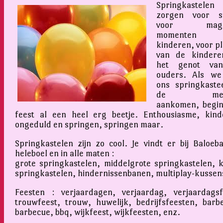
Springkastelen
zorgen voor sf
voor magis
momenten v
kinderen, voor pl
van de kindere
het genot va
ouders. Als we
ons springkastee
de mens
aankomen, begin
feest al een heel erg beetje. Enthousiasme, kinde
ongeduld en springen, springen maar.
Springkastelen zijn zo cool. Je vindt er bij Baloeb
heleboel en in alle maten :
grote springkastelen, middelgrote springkastelen, k
springkastelen, hindernissenbanen, multiplay-kussen
Feesten : verjaardagen, verjaardag, verjaardagsf
trouwfeest, trouw, huwelijk, bedrijfsfeesten, barb
barbecue, bbq, wijkfeest, wijkfeesten, enz.