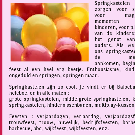
Springkastelen
zorgen voor sf
voor magis
momenten v
kinderen, voor pl
van de kindere
het genot va
ouders. Als we
ons springkastee
de mens
aankomen, begin
feest al een heel erg beetje. Enthousiasme, kinde
ongeduld en springen, springen maar.
Springkastelen zijn zo cool. Je vindt er bij Baloeb
heleboel en in alle maten :
grote springkastelen, middelgrote springkastelen, k
springkastelen, hindernissenbanen, multiplay-kussen
Feesten : verjaardagen, verjaardag, verjaardagsf
trouwfeest, trouw, huwelijk, bedrijfsfeesten, barb
barbecue, bbq, wijkfeest, wijkfeesten, enz.