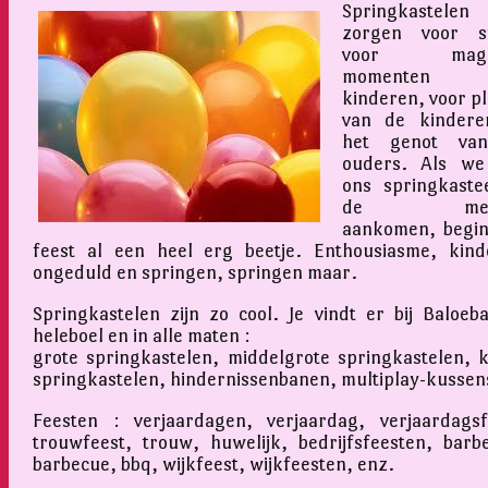
Springkastelen
zorgen voor sf
voor magis
momenten v
kinderen, voor pl
van de kindere
het genot va
ouders. Als we
ons springkastee
de mens
aankomen, begin
feest al een heel erg beetje. Enthousiasme, kinde
ongeduld en springen, springen maar.
Springkastelen zijn zo cool. Je vindt er bij Baloeb
heleboel en in alle maten :
grote springkastelen, middelgrote springkastelen, k
springkastelen, hindernissenbanen, multiplay-kussen
Feesten : verjaardagen, verjaardag, verjaardagsf
trouwfeest, trouw, huwelijk, bedrijfsfeesten, barb
barbecue, bbq, wijkfeest, wijkfeesten, enz.