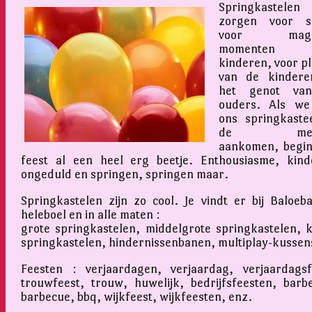
Springkastelen
zorgen voor sf
voor magis
momenten v
kinderen, voor pl
van de kindere
het genot va
ouders. Als we
ons springkastee
de mens
aankomen, begin
feest al een heel erg beetje. Enthousiasme, kinde
ongeduld en springen, springen maar.
Springkastelen zijn zo cool. Je vindt er bij Baloeb
heleboel en in alle maten :
grote springkastelen, middelgrote springkastelen, k
springkastelen, hindernissenbanen, multiplay-kussen
Feesten : verjaardagen, verjaardag, verjaardagsf
trouwfeest, trouw, huwelijk, bedrijfsfeesten, barb
barbecue, bbq, wijkfeest, wijkfeesten, enz.