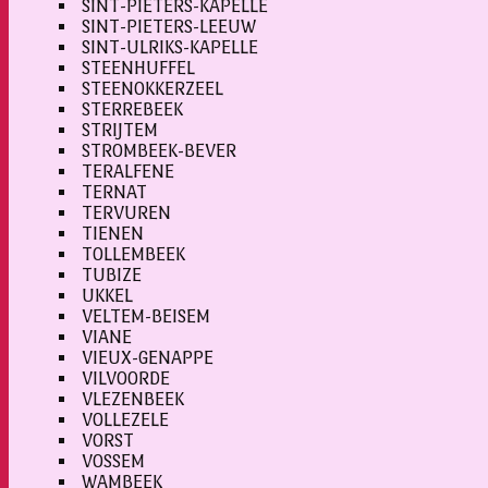
SINT-PIETERS-KAPELLE
SINT-PIETERS-LEEUW
SINT-ULRIKS-KAPELLE
STEENHUFFEL
STEENOKKERZEEL
STERREBEEK
STRIJTEM
STROMBEEK-BEVER
TERALFENE
TERNAT
TERVUREN
TIENEN
TOLLEMBEEK
TUBIZE
UKKEL
VELTEM-BEISEM
VIANE
VIEUX-GENAPPE
VILVOORDE
VLEZENBEEK
VOLLEZELE
VORST
VOSSEM
WAMBEEK