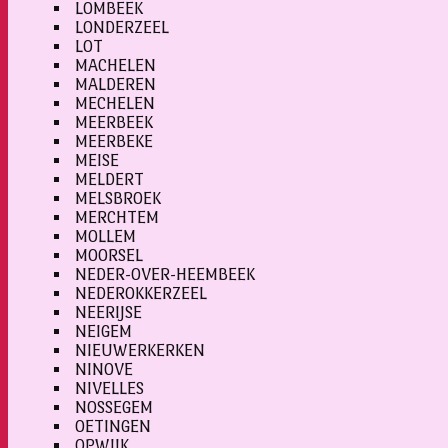
LOMBEEK
LONDERZEEL
LOT
MACHELEN
MALDEREN
MECHELEN
MEERBEEK
MEERBEKE
MEISE
MELDERT
MELSBROEK
MERCHTEM
MOLLEM
MOORSEL
NEDER-OVER-HEEMBEEK
NEDEROKKERZEEL
NEERIJSE
NEIGEM
NIEUWERKERKEN
NINOVE
NIVELLES
NOSSEGEM
OETINGEN
OPWIJK