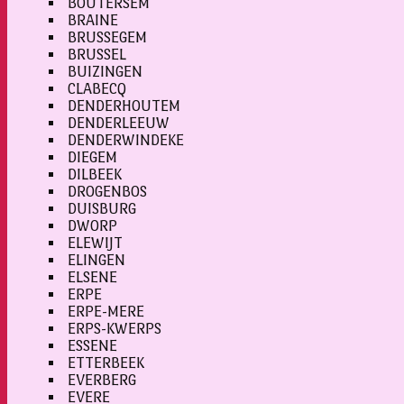
BOUTERSEM
BRAINE
BRUSSEGEM
BRUSSEL
BUIZINGEN
CLABECQ
DENDERHOUTEM
DENDERLEEUW
DENDERWINDEKE
DIEGEM
DILBEEK
DROGENBOS
DUISBURG
DWORP
ELEWIJT
ELINGEN
ELSENE
ERPE
ERPE-MERE
ERPS-KWERPS
ESSENE
ETTERBEEK
EVERBERG
EVERE