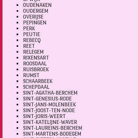
OUDENAKEN
OUDERGEM
OVERIJSE
PEPINGEN
PERK
PEUTIE
REBECQ
REET
RELEGEM
RIXENSART
ROOSDAAL
RUISBROEK
RUMST
SCHAARBEEK
SCHEPDAAL
SINT-AGATHA-BERCHEM
SINT-GENESIUS-RODE
SINT-JANS-MOLENBEEK
SINT-JOOST-TEN-NODE
SINT-JORIS-WEERT
SINT-KATELIJNE-WAVER
SINT-LAUREINS-BERCHEM
SINT-MARTENS-BODEGEM