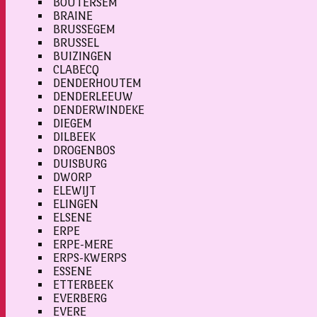
BOUTERSEM
BRAINE
BRUSSEGEM
BRUSSEL
BUIZINGEN
CLABECQ
DENDERHOUTEM
DENDERLEEUW
DENDERWINDEKE
DIEGEM
DILBEEK
DROGENBOS
DUISBURG
DWORP
ELEWIJT
ELINGEN
ELSENE
ERPE
ERPE-MERE
ERPS-KWERPS
ESSENE
ETTERBEEK
EVERBERG
EVERE