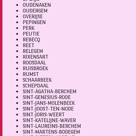
OUDENAKEN
OUDERGEM
OVERIJSE
PEPINGEN
PERK
PEUTIE
REBECQ
REET
RELEGEM
RIXENSART
ROOSDAAL
RUISBROEK
RUMST
SCHAARBEEK
SCHEPDAAL
SINT-AGATHA-BERCHEM
SINT-GENESIUS-RODE
SINT-JANS-MOLENBEEK
SINT-JOOST-TEN-NODE
SINT-JORIS-WEERT
SINT-KATELIJNE-WAVER
SINT-LAUREINS-BERCHEM
SINT-MARTENS-BODEGEM