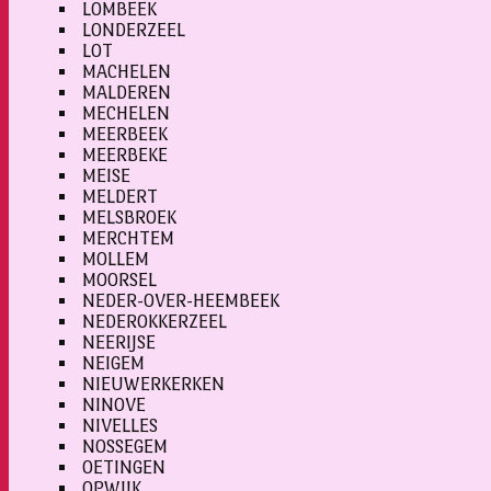
LOMBEEK
LONDERZEEL
LOT
MACHELEN
MALDEREN
MECHELEN
MEERBEEK
MEERBEKE
MEISE
MELDERT
MELSBROEK
MERCHTEM
MOLLEM
MOORSEL
NEDER-OVER-HEEMBEEK
NEDEROKKERZEEL
NEERIJSE
NEIGEM
NIEUWERKERKEN
NINOVE
NIVELLES
NOSSEGEM
OETINGEN
OPWIJK