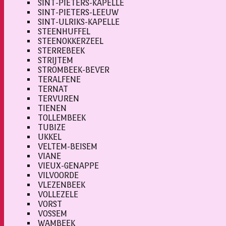
SINT-PIETERS-KAPELLE
SINT-PIETERS-LEEUW
SINT-ULRIKS-KAPELLE
STEENHUFFEL
STEENOKKERZEEL
STERREBEEK
STRIJTEM
STROMBEEK-BEVER
TERALFENE
TERNAT
TERVUREN
TIENEN
TOLLEMBEEK
TUBIZE
UKKEL
VELTEM-BEISEM
VIANE
VIEUX-GENAPPE
VILVOORDE
VLEZENBEEK
VOLLEZELE
VORST
VOSSEM
WAMBEEK