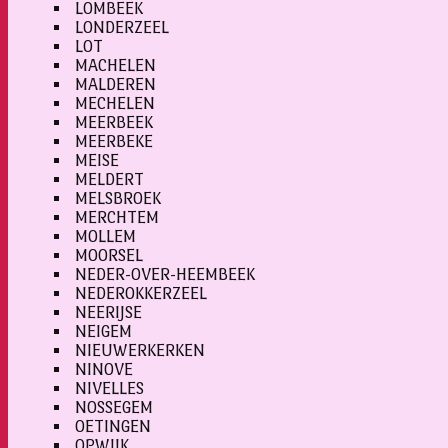
LOMBEEK
LONDERZEEL
LOT
MACHELEN
MALDEREN
MECHELEN
MEERBEEK
MEERBEKE
MEISE
MELDERT
MELSBROEK
MERCHTEM
MOLLEM
MOORSEL
NEDER-OVER-HEEMBEEK
NEDEROKKERZEEL
NEERIJSE
NEIGEM
NIEUWERKERKEN
NINOVE
NIVELLES
NOSSEGEM
OETINGEN
OPWIJK