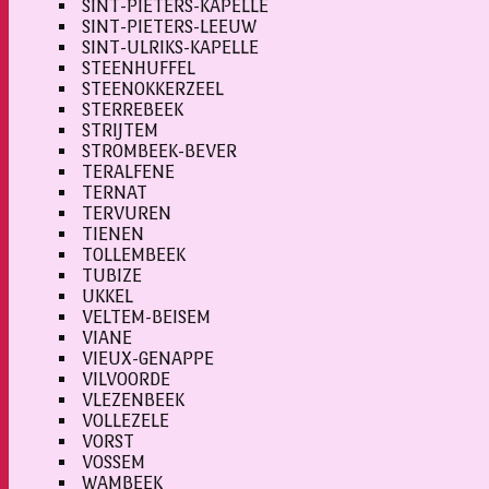
SINT-PIETERS-KAPELLE
SINT-PIETERS-LEEUW
SINT-ULRIKS-KAPELLE
STEENHUFFEL
STEENOKKERZEEL
STERREBEEK
STRIJTEM
STROMBEEK-BEVER
TERALFENE
TERNAT
TERVUREN
TIENEN
TOLLEMBEEK
TUBIZE
UKKEL
VELTEM-BEISEM
VIANE
VIEUX-GENAPPE
VILVOORDE
VLEZENBEEK
VOLLEZELE
VORST
VOSSEM
WAMBEEK