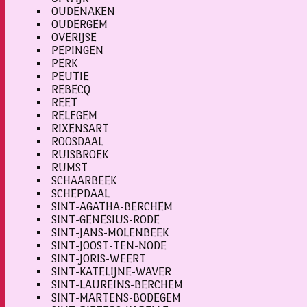
OUDENAKEN
OUDERGEM
OVERIJSE
PEPINGEN
PERK
PEUTIE
REBECQ
REET
RELEGEM
RIXENSART
ROOSDAAL
RUISBROEK
RUMST
SCHAARBEEK
SCHEPDAAL
SINT-AGATHA-BERCHEM
SINT-GENESIUS-RODE
SINT-JANS-MOLENBEEK
SINT-JOOST-TEN-NODE
SINT-JORIS-WEERT
SINT-KATELIJNE-WAVER
SINT-LAUREINS-BERCHEM
SINT-MARTENS-BODEGEM