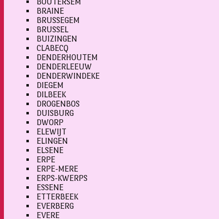
BOUTERSEM
BRAINE
BRUSSEGEM
BRUSSEL
BUIZINGEN
CLABECQ
DENDERHOUTEM
DENDERLEEUW
DENDERWINDEKE
DIEGEM
DILBEEK
DROGENBOS
DUISBURG
DWORP
ELEWIJT
ELINGEN
ELSENE
ERPE
ERPE-MERE
ERPS-KWERPS
ESSENE
ETTERBEEK
EVERBERG
EVERE