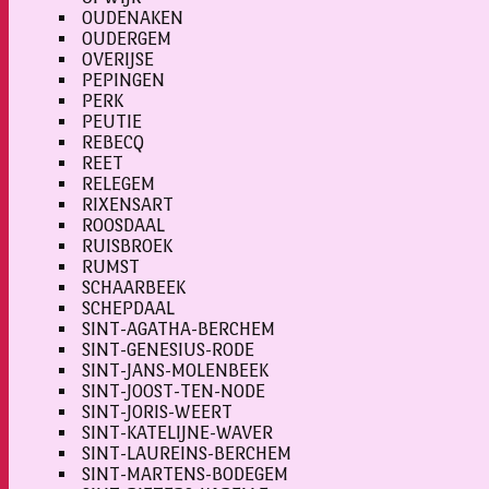
OUDENAKEN
OUDERGEM
OVERIJSE
PEPINGEN
PERK
PEUTIE
REBECQ
REET
RELEGEM
RIXENSART
ROOSDAAL
RUISBROEK
RUMST
SCHAARBEEK
SCHEPDAAL
SINT-AGATHA-BERCHEM
SINT-GENESIUS-RODE
SINT-JANS-MOLENBEEK
SINT-JOOST-TEN-NODE
SINT-JORIS-WEERT
SINT-KATELIJNE-WAVER
SINT-LAUREINS-BERCHEM
SINT-MARTENS-BODEGEM