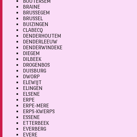
BOUTERSEM
BRAINE
BRUSSEGEM
BRUSSEL
BUIZINGEN
CLABECQ
DENDERHOUTEM
DENDERLEEUW
DENDERWINDEKE
DIEGEM
DILBEEK
DROGENBOS
DUISBURG
DWORP
ELEWIJT
ELINGEN
ELSENE
ERPE
ERPE-MERE
ERPS-KWERPS
ESSENE
ETTERBEEK
EVERBERG
EVERE