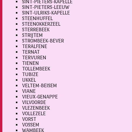
SINT-PIETERS-KAPELLE
SINT-PIETERS-LEEUW
SINT-ULRIKS-KAPELLE
STEENHUFFEL
STEENOKKERZEEL
STERREBEEK
STRIJTEM
STROMBEEK-BEVER
TERALFENE
TERNAT
TERVUREN
TIENEN
TOLLEMBEEK
TUBIZE
UKKEL
VELTEM-BEISEM
VIANE
VIEUX-GENAPPE
VILVOORDE
VLEZENBEEK
VOLLEZELE
VORST
VOSSEM
WAMBEEK