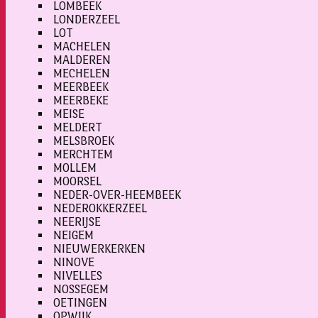
LOMBEEK
LONDERZEEL
LOT
MACHELEN
MALDEREN
MECHELEN
MEERBEEK
MEERBEKE
MEISE
MELDERT
MELSBROEK
MERCHTEM
MOLLEM
MOORSEL
NEDER-OVER-HEEMBEEK
NEDEROKKERZEEL
NEERIJSE
NEIGEM
NIEUWERKERKEN
NINOVE
NIVELLES
NOSSEGEM
OETINGEN
OPWIJK